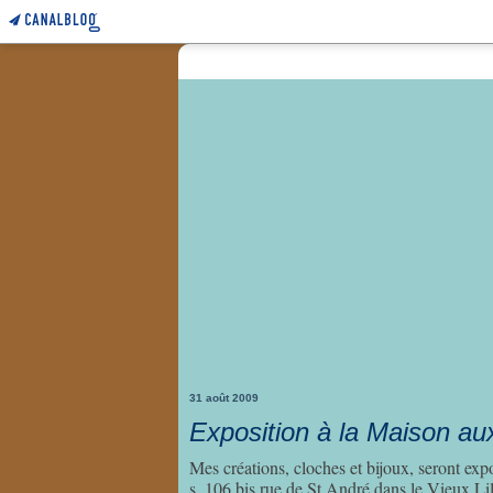
31 août 2009
Exposition à la Maison au
Mes créations, cloches et bijoux, seront ex
s, 106 bis rue de St André dans le Vieux Lille