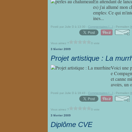
En attendant de lance
es) j'ai allumé mon c
emples: Ce qui m'inté
ines...
Posté par Julie D à 13:30 -
Commentaires [
…
]
- Permalien [
Vous aimez ?
0 vote
3 février 2009
Projet artistique : La murr
Voici une p
e Compagnon
et canne mi
avoirs, un o
Posté par Julie D à 18:43 -
Commentaires [
…
]
- Permalien [
Vous aimez ?
0 vote
3 février 2009
Diplôme CVE