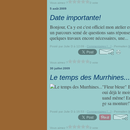
Vous aimez ?
0 vote
5 août 2009
Date importante!
Bonjour, Ca y est c'est officiel mon atelier 
un parcours semé de questions sans réponse
quelques travaux encore nécessaires, une...
Posté par Julie D à 12:09 -
Commentaires [
…
]
- Permalien [
Vous aimez ?
0 vote
30 juillet 2009
Le temps des Murrhines...
"Fleur bleue" 
oui déjà le mois
uand même! En t
ge sa monture!" 
Posté par Julie D à 16:53 -
Commentaires [
…
]
- Permalien [
Vous aimez ?
0 vote