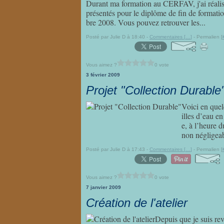
Durant ma formation au CERFAV, j'ai réalisé u
présentés pour le diplôme de fin de formation
bre 2008. Vous pouvez retrouver les...
Posté par Julie D à 18:40 -
Commentaires [
…
]
- Permalien [
Vous aimez ?
0 vote
3 février 2009
Projet "Collection Durable
Voici en quel
illes d’eau e
e, à l’heure 
non négligeabl
Posté par Julie D à 17:43 -
Commentaires [
…
]
- Permalien [
Vous aimez ?
0 vote
7 janvier 2009
Création de l'atelier
Depuis que je suis re