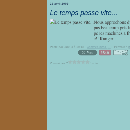
29 avril 2009
Le temps passe vite...
Nous approchons du 
pas beaucoup pris le
pé les machines à fr
e!! Ranger...
Posté par Julie D à 19:48 -
Commentaires [
…
]
- Permalien [
Vous aimez ?
0 vote