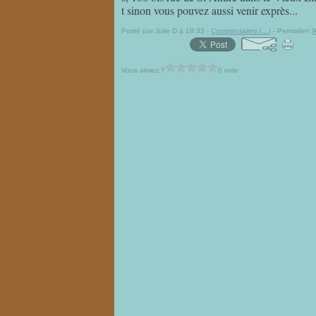
t sinon vous pouvez aussi venir exprès...
Posté par Julie D à 18:33 -
Commentaires [
…
]
- Permalien [
Vous aimez ?
0 vote