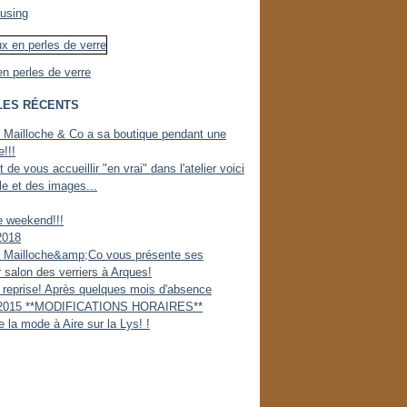
fusing
en perles de verre
LES RÉCENTS
er Mailloche & Co a sa boutique pendant une
!!!
 de vous accueillir "en vrai" dans l'atelier voici
cle et des images...
e weekend!!!
2018
er Mailloche&amp;Co vous présente ses
 salon des verriers à Arques!
a reprise! Après quelques mois d'absence
2015 **MODIFICATIONS HORAIRES**
e la mode à Aire sur la Lys! !