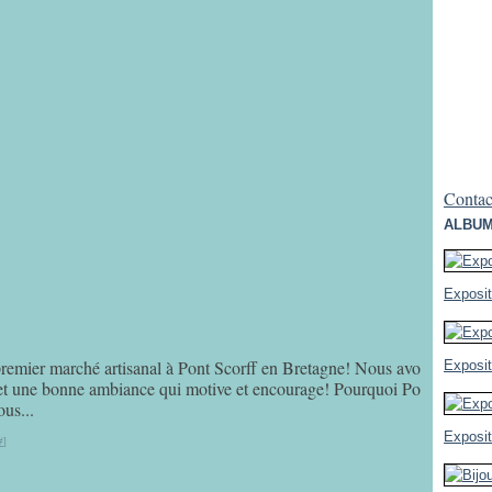
Contact
ALBUM
Exposi
premier marché artisanal à Pont Scorff en Bretagne! Nous avo
Exposit
 et une bonne ambiance qui motive et encourage! Pourquoi Po
ous...
Exposit
#
]