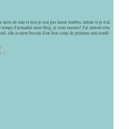
mois de mai et non je n'ai pas laissé tomber, même si je n'ai
 temps d'actualisé mon blog, je vous rassure! J'ai surtout reta
oid, elle avaient besoin d'un bon coup de peinture anti-rouill
#
]