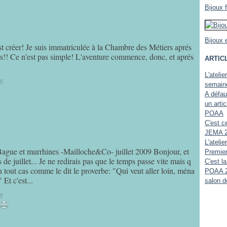
Bijoux 
Bijoux 
est créer! Je suis immatriculée à la Chambre des Métiers aprés
s!! Ce n'est pas simple! L'aventure commence, donc, et aprés
ARTIC
L'ateli
#
]
semaine
A défaut
un arti
POAA
C'est c
JEMA 
L'ateli
Bague et murrhines -Mailloche&Co- juillet 2009 Bonjour, et
Premier
 de juillet... Je ne redirais pas que le temps passe vite mais q
C'est l
out cas comme le dit le proverbe: "Qui veut aller loin, ména
POAA 
Et c'est...
salon d
#
]