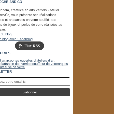
OCHE AND CO
ier
l
(1)
(1)
ier
ier
(4)
(2)
criem, créatrice en arts verriers - Atelier
ier
(3)
he&Co, vous présente ses réalisations
ques et artisanales en verre soufflé, ses
ns de bijoux et perles de verre réalisées au
eau.
 du blog
n blog avec CanalBlog
Flux RSS
ORIES
d’arr
arc
portes ouvertes d’ateliers d’art
d’art
salon des verriers
souffleur de verre
arques
uffleuse de verre
LETTER