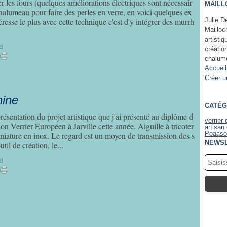
r les fours (quelques améliorations électriques sont nécessair
MAILL
Févr
Avri
halumeau pour faire des perles en verre, en voici quelques ex
Janv
Févr
resse le plus avec cette technique c'est d'y intégrer des murrh
Julie De
Janv
Mailloc
artisti
#
]
créatio
chalum
Accueil
Créer u
hine
CATÉG
résentation du projet artistique que j'ai présenté au diplôme d
verrier 
 Verrier Européen à Jarville cette année. Aiguille à tricoter
artisan 
Poaa
so
niature en inox. Le regard est un moyen de transmission des s
NEWS
util de création, le...
#
]