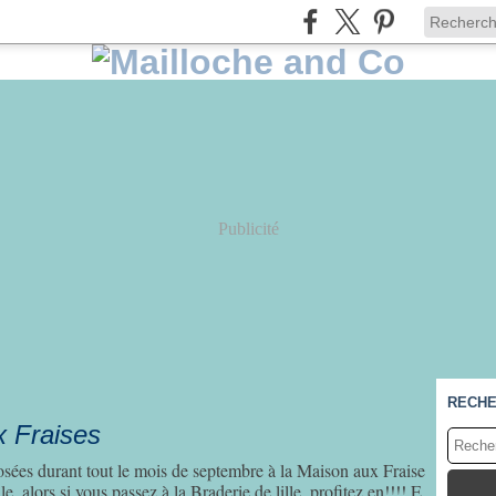
Publicité
RECH
x Fraises
posées durant tout le mois de septembre à la Maison aux Fraise
, alors si vous passez à la Braderie de lille, profitez en!!!! E