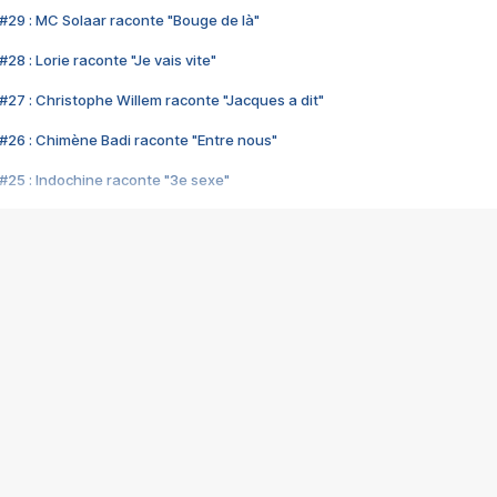
#29 : MC Solaar raconte "Bouge de là"
28 : Lorie raconte "Je vais vite"
#27 : Christophe Willem raconte "Jacques a dit"
#26 : Chimène Badi raconte "Entre nous"
#25 : Indochine raconte "3e sexe"
#24 : Zaho raconte "C'est chelou"
#23 : Patrick Bruel raconte "Au café des délices"
#22 : Kyo raconte "Le chemin"
#21 : Nolwenn Leroy raconte "Cassé"
#20 : Patrick Hernandez raconte "Born to be alive"
#19 : Lorie raconte "Près de moi"
#18 : Michael Jones raconte "A nos actes manqués" (avec Jean-Jacque