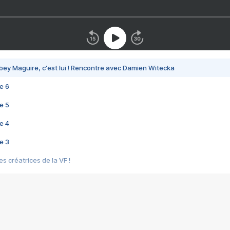
bey Maguire, c'est lui ! Rencontre avec Damien Witecka
e 6
e 5
e 4
e 3
s créatrices de la VF !
e 2
e 1
e Mektoub My Love arrive enfin ! Rencontre avec Shaïn Boumedine et Sal