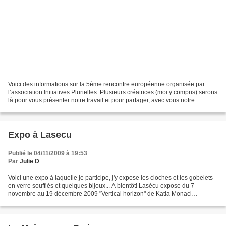
Voici des informations sur la 5ème rencontre européenne organisée par
l’association Initiatives Plurielles. Plusieurs créatrices (moi y compris) serons
là pour vous présenter notre travail et pour partager, avec vous notre
expérience, nous vous y accueillerons...
Expo à Lasecu
Publié le 04/11/2009 à 19:53
Par
Julie D
Voici une expo à laquelle je participe, j'y expose les cloches et les gobelets
en verre soufflés et quelques bijoux... A bientôt! Lasécu expose du 7
novembre au 19 décembre 2009 "Vertical horizon" de Katia Monaci
Vernissage le vendredi 6 novembre 2009...