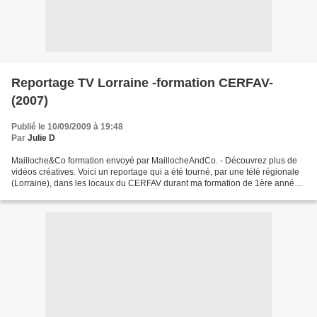
Reportage TV Lorraine -formation CERFAV-
(2007)
Publié le 10/09/2009 à 19:48
Par
Julie D
Mailloche&Co formation envoyé par MaillocheAndCo. - Découvrez plus de
vidéos créatives. Voici un reportage qui a été tourné, par une télé régionale
(Lorraine), dans les locaux du CERFAV durant ma formation de 1ère année.
Si vous avez des questions je...