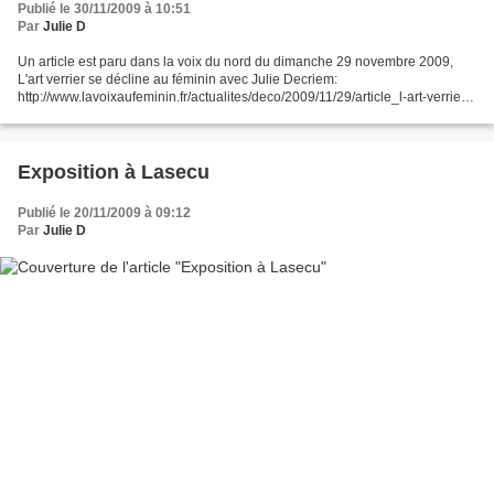
Publié le 30/11/2009 à 10:51
Par
Julie D
Un article est paru dans la voix du nord du dimanche 29 novembre 2009,
L'art verrier se décline au féminin avec Julie Decriem:
http://www.lavoixaufeminin.fr/actualites/deco/2009/11/29/article_l-art-verrier-
se-decline-au-feminin-avec.shtml Bon, il y a...
Exposition à Lasecu
Publié le 20/11/2009 à 09:12
Par
Julie D