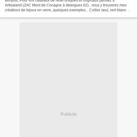
Bonjour, Pour vos cadeaux de Noël uniques et originaux pensez à
Artisaland (ZAC Mont de Cocagne à Isbergues 62) , vous y trouverez mes
créations de bijoux en verre, quelques exemples... Collier seul, vert blanc et
confettis d'aventurine (verre spécial...
Publicité